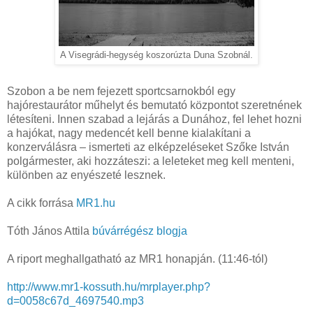
A Visegrádi-hegység koszorúzta Duna Szobnál.
Szobon a be nem fejezett sportcsarnokból egy
hajórestaurátor műhelyt és bemutató központot szeretnének
létesíteni. Innen szabad a lejárás a Dunához, fel lehet hozni
a hajókat, nagy medencét kell benne kialakítani a
konzerválásra – ismerteti az elképzeléseket Szőke István
polgármester, aki hozzáteszi: a leleteket meg kell menteni,
különben az enyészeté lesznek.
A cikk forrása
MR1.hu
Tóth János Attila
búvárrégész blogja
A riport meghallgatható az MR1 honapján. (11:46-tól)
http://www.mr1-kossuth.hu/mrplayer.php?
d=0058c67d_4697540.mp3