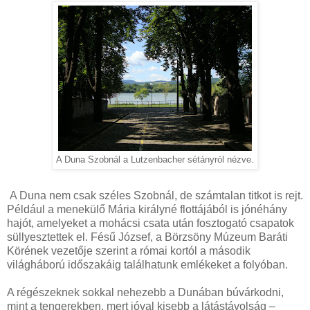
A Duna Szobnál a Lutzenbacher sétányról nézve.
A Duna nem csak széles Szobnál, de számtalan titkot is rejt.
Például a menekülő Mária királyné flottájából is jónéhány
hajót, amelyeket a mohácsi csata után fosztogató csapatok
süllyesztettek el. Fésű József, a Börzsöny Múzeum Baráti
Körének vezetője szerint a római kortól a második
világháború időszakáig találhatunk emlékeket a folyóban.
A régészeknek sokkal nehezebb a Dunában búvárkodni,
mint a tengerekben, mert jóval kisebb a látástávolság –