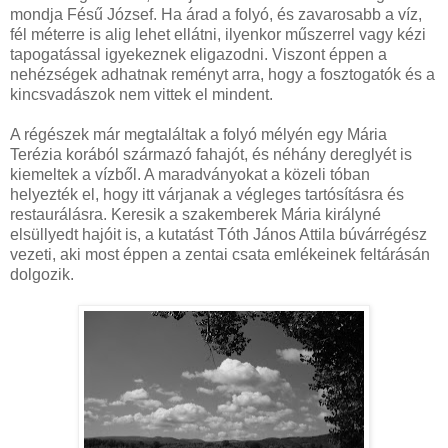
mondja Fésű József. Ha árad a folyó, és zavarosabb a víz,
fél méterre is alig lehet ellátni, ilyenkor műszerrel vagy kézi
tapogatással igyekeznek eligazodni. Viszont éppen a
nehézségek adhatnak reményt arra, hogy a fosztogatók és a
kincsvadászok nem vittek el mindent.
A régészek már megtaláltak a folyó mélyén egy Mária
Terézia korából származó fahajót, és néhány dereglyét is
kiemeltek a vízből. A maradványokat a közeli tóban
helyezték el, hogy itt várjanak a végleges tartósításra és
restaurálásra. Keresik a szakemberek Mária királyné
elsüllyedt hajóit is, a kutatást Tóth János Attila búvárrégész
vezeti, aki most éppen a zentai csata emlékeinek feltárásán
dolgozik.