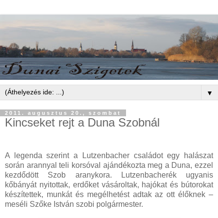
▼
2011. augusztus 20., szombat
Kincseket rejt a Duna Szobnál
A legenda szerint a Lutzenbacher családot egy halászat
során arannyal teli korsóval ajándékozta meg a Duna, ezzel
kezdődött Szob aranykora. Lutzenbacherék ugyanis
kőbányát nyitottak, erdőket vásároltak, hajókat és bútorokat
készítettek, munkát és megélhetést adtak az ott élőknek –
meséli Szőke István szobi polgármester.